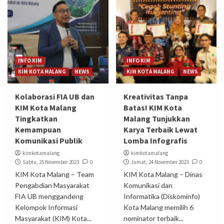
INFO KIM
INFO KIM
KIM KOTA MALANG
NEWS
KIM KOTA MALANG
NEWS
Kolaborasi FIA UB dan
Kreativitas Tanpa
KIM Kota Malang
Batas! KIM Kota
Tingkatkan
Malang Tunjukkan
Kemampuan
Karya Terbaik Lewat
Komunikasi Publik
Lomba Infografis
kimkotamalang
kimkotamalang
Sabtu, 25 November 2023
0
Jumat, 24 November 2023
0
KIM Kota Malang – Team
KIM Kota Malang – Dinas
Pengabdian Masyarakat
Komunikasi dan
FIA UB menggandeng
Informatika (Diskominfo)
Kelompok Informasi
Kota Malang memilih 6
Masyarakat (KIM) Kota...
nominator terbaik...