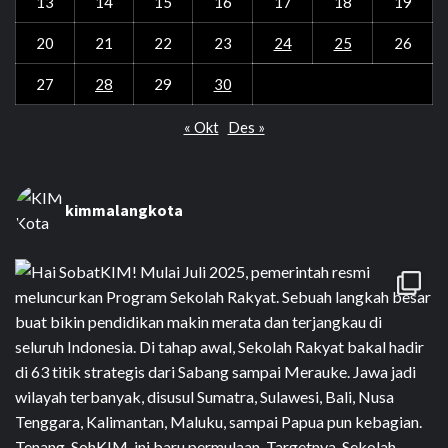
13
14
15
16
17
18
19
20
21
22
23
24
25
26
27
28
29
30
« Okt
Des »
kimmalangkota