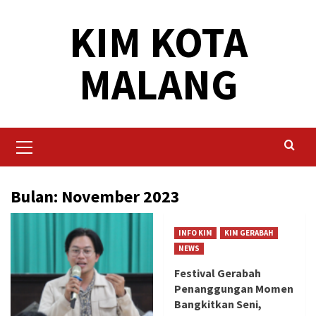
Skip
KIM KOTA
to
content
MALANG
Primary
Menu
Bulan:
November 2023
INFO KIM
KIM GERABAH
NEWS
Festival Gerabah
Penanggungan Momen
Bangkitkan Seni,