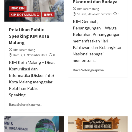
Ekonomi dan Budaya
INFO KIM
kimkotamalang
Selasa, 28 November 2023
0
KIM KOTA MALANG
NEWS
KIM Gerabah,
Penanggungan – Warga
Pelatihan Public
Kelurahan Penanggungan
Speaking KIM Kota
memanfaatkan Hari
Malang
Pahlawan dan Kebangkitan
kimkotamalang
Nasional sebagai
Kamis, 30 November 2023
0
momentum...
KIM Kota Malang – Dinas
Komunikasi dan
Baca Selengkapnya...
Informatika (Diskominfo)
Kota Malang menggelar
Pelatihan Public
Speaking,...
Baca Selengkapnya...