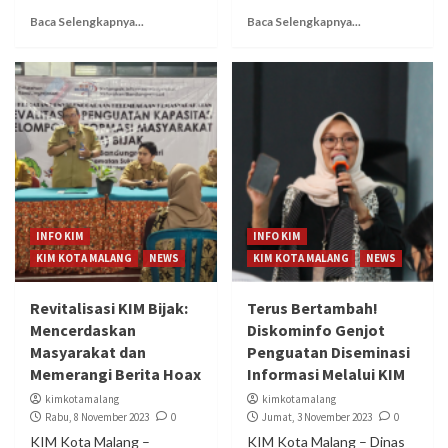
Baca Selengkapnya...
Baca Selengkapnya...
INFO KIM
INFO KIM
KIM KOTA MALANG
NEWS
KIM KOTA MALANG
NEWS
Revitalisasi KIM Bijak:
Terus Bertambah!
Mencerdaskan
Diskominfo Genjot
Masyarakat dan
Penguatan Diseminasi
Memerangi Berita Hoax
Informasi Melalui KIM
kimkotamalang
kimkotamalang
Rabu, 8 November 2023
0
Jumat, 3 November 2023
0
KIM Kota Malang –
KIM Kota Malang – Dinas