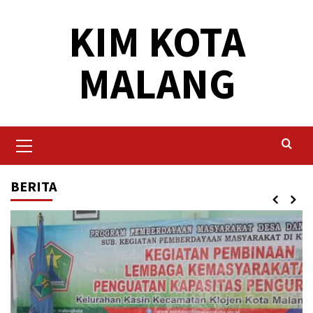
Skip
KIM KOTA
to
content
MALANG
Primary
Menu
BERITA