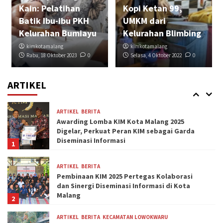
Kain: Pelatihan
Kopi Ketan 99,
ARTIKEL
BERITA
NEWS
UTAMA
4 Cara Mengembalikan Indra Penciuman
Batik Ibu-ibu PKH
UMKM dari
Akibat Anosmia
Kelurahan Bumiayu
Kelurahan Blimbing
4
kimkotamalang
kimkotamalang
Rabu, 18 Oktober 2023
0
Selasa, 4 Oktober 2022
0
ARTIKEL
BERITA
NEWS
UTAMA
Tidak Hanya Sebagai Bahan Membuat
Bumbu Masakan, Bawang Putih Banyak
ARTIKEL
Manfaat Bagi Kesehatan Tubuh
5
ARTIKEL
BERITA
Awarding Lomba KIM Kota Malang 2025
Digelar, Perkuat Peran KIM sebagai Garda
Diseminasi Informasi
1
ARTIKEL
BERITA
Pembinaan KIM 2025 Pertegas Kolaborasi
dan Sinergi Diseminasi Informasi di Kota
Malang
2
ARTIKEL
BERITA
KECAMATAN LOWOKWARU