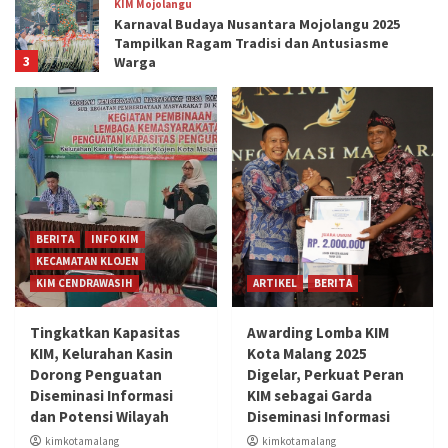
KIM Mojolangu
Karnaval Budaya Nusantara Mojolangu 2025
Tampilkan Ragam Tradisi dan Antusiasme
3
Warga
ARTIKEL
BERITA
NEWS
UTAMA
4 Cara Mengembalikan Indra Penciuman
Akibat Anosmia
4
ARTIKEL
BERITA
NEWS
UTAMA
Tidak Hanya Sebagai Bahan Membuat
BERITA
INFO KIM
Bumbu Masakan, Bawang Putih Banyak
KECAMATAN KLOJEN
Manfaat Bagi Kesehatan Tubuh
5
KIM CENDRAWASIH
ARTIKEL
BERITA
ARTIKEL
BERITA
Tingkatkan Kapasitas
Awarding Lomba KIM
Awarding Lomba KIM Kota Malang 2025
KIM, Kelurahan Kasin
Kota Malang 2025
Digelar, Perkuat Peran KIM sebagai Garda
Dorong Penguatan
Digelar, Perkuat Peran
Diseminasi Informasi
1
Diseminasi Informasi
KIM sebagai Garda
dan Potensi Wilayah
Diseminasi Informasi
ARTIKEL
BERITA
kimkotamalang
kimkotamalang