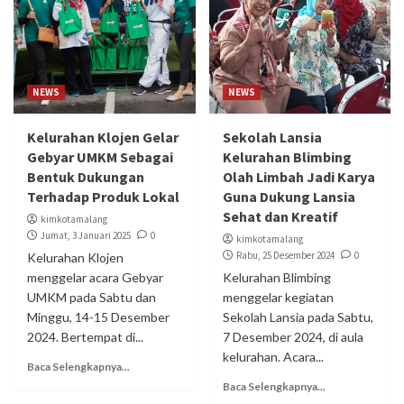
NEWS
NEWS
Kelurahan Klojen Gelar
Sekolah Lansia
Gebyar UMKM Sebagai
Kelurahan Blimbing
Bentuk Dukungan
Olah Limbah Jadi Karya
Terhadap Produk Lokal
Guna Dukung Lansia
Sehat dan Kreatif
kimkotamalang
Jumat, 3 Januari 2025
0
kimkotamalang
Rabu, 25 Desember 2024
0
Kelurahan Klojen
menggelar acara Gebyar
Kelurahan Blimbing
UMKM pada Sabtu dan
menggelar kegiatan
Minggu, 14-15 Desember
Sekolah Lansia pada Sabtu,
2024. Bertempat di...
7 Desember 2024, di aula
kelurahan. Acara...
Baca Selengkapnya...
Baca Selengkapnya...