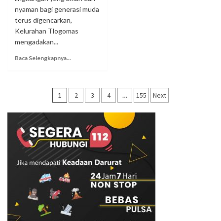
nyaman bagi generasi muda
terus digencarkan,
Kelurahan Tlogomas
mengadakan...
Baca Selengkapnya...
Navigasi
1
2
3
4
…
155
Next
pos