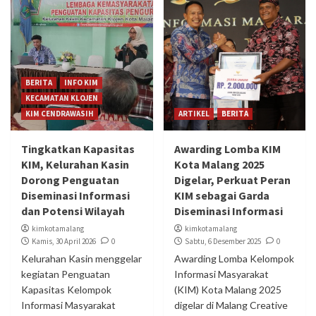
BERITA
INFO KIM
KECAMATAN KLOJEN
KIM CENDRAWASIH
ARTIKEL
BERITA
Tingkatkan Kapasitas
Awarding Lomba KIM
KIM, Kelurahan Kasin
Kota Malang 2025
Dorong Penguatan
Digelar, Perkuat Peran
Diseminasi Informasi
KIM sebagai Garda
dan Potensi Wilayah
Diseminasi Informasi
kimkotamalang
kimkotamalang
Kamis, 30 April 2026
0
Sabtu, 6 Desember 2025
0
Kelurahan Kasin menggelar
Awarding Lomba Kelompok
kegiatan Penguatan
Informasi Masyarakat
Kapasitas Kelompok
(KIM) Kota Malang 2025
Informasi Masyarakat
digelar di Malang Creative