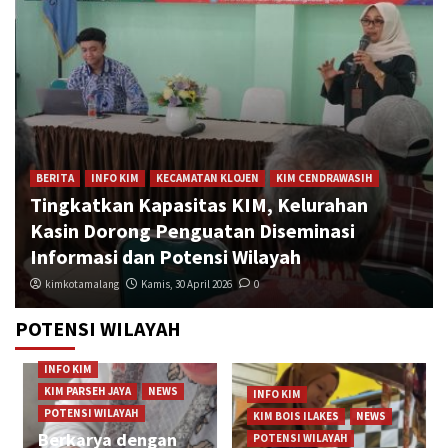
BERITA
INFO KIM
KECAMATAN KLOJEN
KIM CENDRAWASIH
Tingkatkan Kapasitas KIM, Kelurahan
Kasin Dorong Penguatan Diseminasi
Informasi dan Potensi Wilayah
kimkotamalang
Kamis, 30 April 2026
0
POTENSI WILAYAH
ARTIKEL
BERITA
KECAMATAN LOWOKWARU
KIM Mojolangu
Karnaval Budaya Nusantara Mojolangu 2025
INFO KIM
Tampilkan Ragam Tradisi dan Antusiasme
KIM PARSEH JAYA
NEWS
INFO KIM
3
Warga
POTENSI WILAYAH
KIM BOIS ILAKES
NEWS
Berkarya dengan
POTENSI WILAYAH