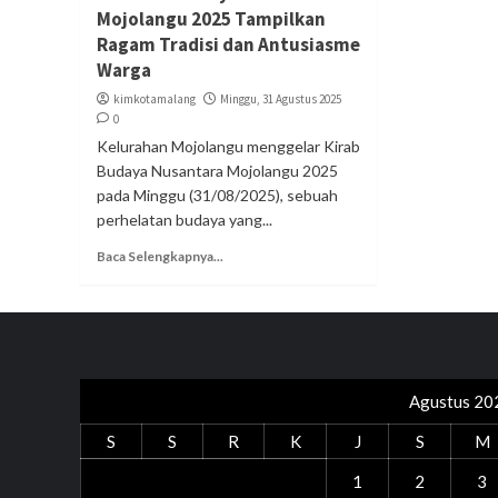
Mojolangu 2025 Tampilkan
Ragam Tradisi dan Antusiasme
Warga
kimkotamalang
Minggu, 31 Agustus 2025
0
Kelurahan Mojolangu menggelar Kirab
Budaya Nusantara Mojolangu 2025
pada Minggu (31/08/2025), sebuah
perhelatan budaya yang...
Baca Selengkapnya...
Agustus 20
S
S
R
K
J
S
M
1
2
3