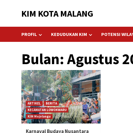
Skip
KIM KOTA MALANG
to
content
PROFIL
KEDUDUKAN KIM
POTENSI WILA
Bulan:
Agustus 2
ARTIKEL
BERITA
KECAMATAN LOWOKWARU
KIM Mojolangu
Karnaval Budaya Nusantara