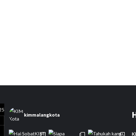
25
kimmalangkota
K