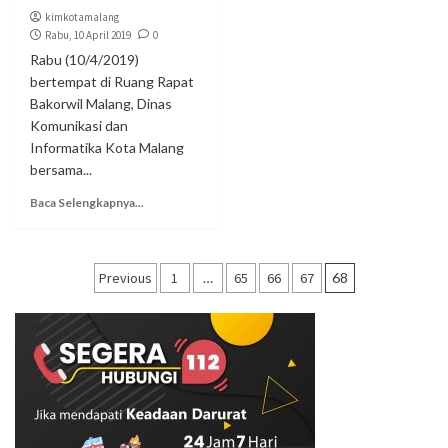
kimkotamalang
Rabu, 10 April 2019
0
Rabu (10/4/2019)
bertempat di Ruang Rapat
Bakorwil Malang, Dinas
Komunikasi dan
Informatika Kota Malang
bersama...
Baca Selengkapnya...
Navigasi
Previous
1
…
65
66
67
68
pos