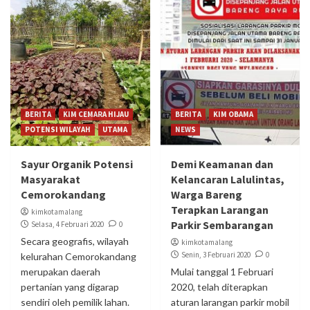
BERITA
KIM CEMARA HIJAU
BERITA
KIM OBAMA
POTENSI WILAYAH
UTAMA
NEWS
Sayur Organik Potensi
Demi Keamanan dan
Masyarakat
Kelancaran Lalulintas,
Cemorokandang
Warga Bareng
Terapkan Larangan
kimkotamalang
Parkir Sembarangan
Selasa, 4 Februari 2020
0
Secara geografis, wilayah
kimkotamalang
Senin, 3 Februari 2020
0
kelurahan Cemorokandang
merupakan daerah
Mulai tanggal 1 Februari
pertanian yang digarap
2020, telah diterapkan
sendiri oleh pemilik lahan.
aturan larangan parkir mobil