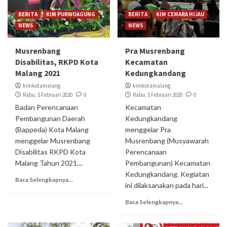
BERITA
KIM PURWOAGUNG
BERITA
KIM CEMARA HIJAU
NEWS
NEWS
Musrenbang
Pra Musrenbang
Disabilitas, RKPD Kota
Kecamatan
Malang 2021
Kedungkandang
kimkotamalang
kimkotamalang
Rabu, 5 Februari 2020
0
Rabu, 5 Februari 2020
0
Badan Perencanaan
Kecamatan
Pembangunan Daerah
Kedungkandang
(Bappeda) Kota Malang
menggelar Pra
menggelar Musrenbang
Musrenbang (Musyawarah
Disabilitas RKPD Kota
Perencanaan
Malang Tahun 2021....
Pembangunan) Kecamatan
Kedungkandang. Kegiatan
Baca Selengkapnya...
ini dilaksanakan pada hari...
Baca Selengkapnya...