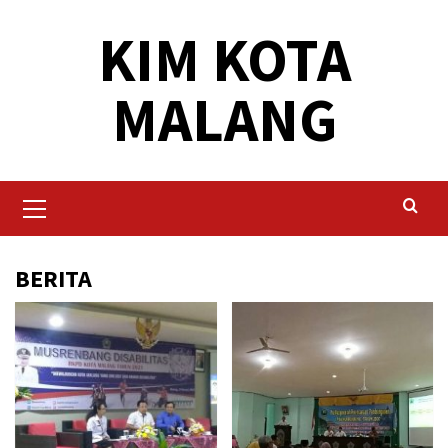
Skip
KIM KOTA
to
content
MALANG
Primary
Menu
BERITA