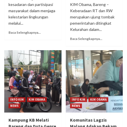
kesadaran dan partisipasi
KIM Obama, Bareng –
masyarakat dalam menjaga
Keberadaan RT dan RW
kelestarian lingkungan
merupakan ujung tombak
melalui...
pemerintahan ditingkat
Kelurahan dalam...
Baca Selengkapnya...
Baca Selengkapnya...
INFO KIM
KIM OBAMA
INFO KIM
KIM OBAMA
NEWS
NEWS
Kampung KB Melati
Komunitas Lagzis
Bareng dan Duta Genre
Malang Adakan Bekam