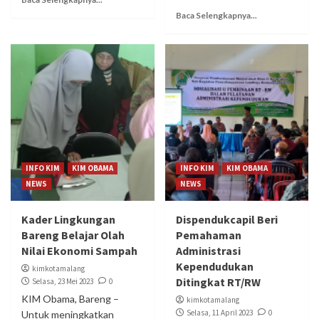
Baca Selengkapnya...
INFO KIM
KIM OBAMA
INFO KIM
KIM OBAMA
NEWS
NEWS
Kader Lingkungan
Dispendukcapil Beri
Bareng Belajar Olah
Pemahaman
Nilai Ekonomi Sampah
Administrasi
Kependudukan
kimkotamalang
Ditingkat RT/RW
Selasa, 23 Mei 2023
0
KIM Obama, Bareng –
kimkotamalang
Selasa, 11 April 2023
0
Untuk meningkatkan