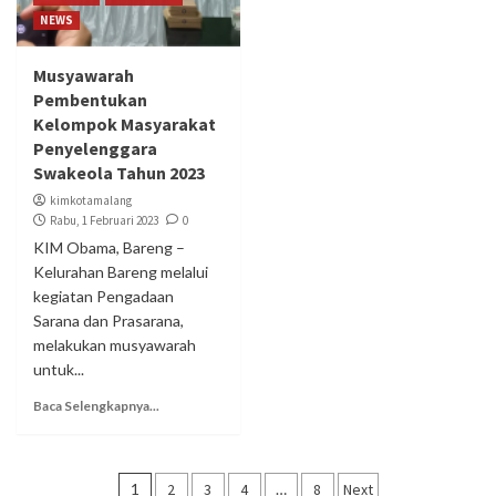
NEWS
Musyawarah
Pembentukan
Kelompok Masyarakat
Penyelenggara
Swakeola Tahun 2023
kimkotamalang
Rabu, 1 Februari 2023
0
KIM Obama, Bareng –
Kelurahan Bareng melalui
kegiatan Pengadaan
Sarana dan Prasarana,
melakukan musyawarah
untuk...
Baca Selengkapnya...
Navigasi
1
2
3
4
…
8
Next