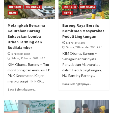
INFO KIM
KIM OBAMA
INFO KIM
KIM OBAMA
NEWS
NEWS
Melangkah Bersama
Bareng Raya Bersih:
Kelurahan Bareng
Komitmen Masyarakat
Sukseskan Lomba
Peduli Lingkungan
Urban Farming dan
kimkotamalang
Budikdamber
Selasa, 19 Desember 2023
0
KIM Obama, Bareng –
kimkotamalang
Selasa, 30 Januari 2024
0
Sebagai bentuk nyata
KIM Obama, Bareng – Tim
Pengabdian Masyarakat
monitoring dan evaluasi TP
dalam Peduli Lingkungan,
PKK Kecamatan Klojen
NU Ranting Bareng...
mengunjungi TP PKK...
Baca Selengkapnya...
Baca Selengkapnya...