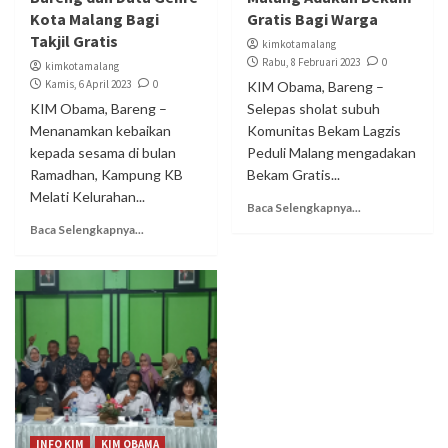
Kota Malang Bagi
Gratis Bagi Warga
Takjil Gratis
kimkotamalang
Rabu, 8 Februari 2023
0
kimkotamalang
Kamis, 6 April 2023
0
KIM Obama, Bareng –
KIM Obama, Bareng –
Selepas sholat subuh
Menanamkan kebaikan
Komunitas Bekam Lagzis
kepada sesama di bulan
Peduli Malang mengadakan
Ramadhan, Kampung KB
Bekam Gratis...
Melati Kelurahan...
Baca Selengkapnya...
Baca Selengkapnya...
INFO KIM
KIM OBAMA