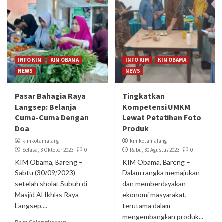
INFO KIM
KIM OBAMA
INFO KIM
KIM OBAMA
NEWS
NEWS
Pasar Bahagia Raya
Tingkatkan
Langsep: Belanja
Kompetensi UMKM
Cuma-Cuma Dengan
Lewat Petatihan Foto
Doa
Produk
kimkotamalang
kimkotamalang
Selasa, 3 Oktober 2023
0
Rabu, 30 Agustus 2023
0
KIM Obama, Bareng –
KIM Obama, Bareng –
Sabtu (30/09/2023)
Dalam rangka memajukan
setelah sholat Subuh di
dan memberdayakan
Masjid Al Ikhlas Raya
ekonomi masyarakat,
Langsep,...
terutama dalam
mengembangkan produk...
Baca Selengkapnya...