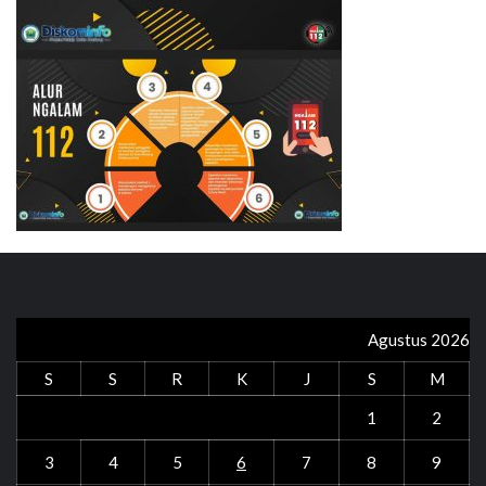
Agustus 2026
S
S
R
K
J
S
M
1
2
3
4
5
6
7
8
9