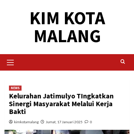
Skip
KIM KOTA
to
content
MALANG
Primary
Menu
NEWS
Kelurahan Jatimulyo TIngkatkan
Sinergi Masyarakat Melalui Kerja
Bakti
kimkotamalang
Jumat, 17 Januari 2025
0