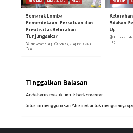
INFO KIM
KIM LESTARI
NEWS
INFO KIM
K
Semarak Lomba
Kelurahan
Kemerdekaan: Persatuan dan
Adakan Pe
Kreativitas Kelurahan
Up
Tunjungsekar
kimkotamala
0
kimkotamalang
Selasa, 22 Agustus 2023
0
Tinggalkan Balasan
Anda harus
masuk
untuk berkomentar.
Situs ini menggunakan Akismet untuk mengurangi s