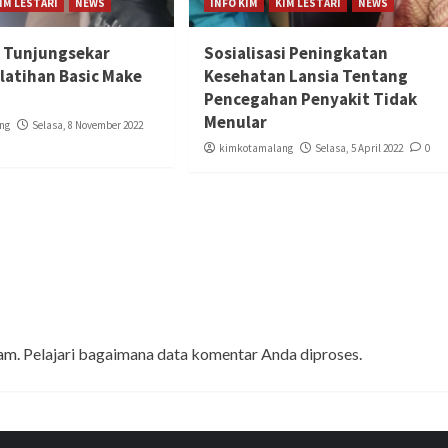
IM LESTARI
NEWS
INFO KIM
KIM LESTARI
NEWS
 Tunjungsekar
Sosialisasi Peningkatan
latihan Basic Make
Kesehatan Lansia Tentang
Pencegahan Penyakit Tidak
Menular
ng
Selasa, 8 November 2022
kimkotamalang
Selasa, 5 April 2022
0
pam.
Pelajari bagaimana data komentar Anda diproses
.