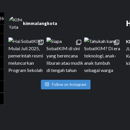
26
kimmalangkota
K
J
K
k
Follow on Instagram