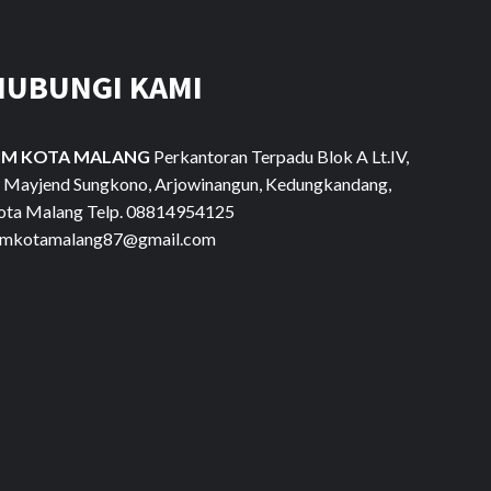
HUBUNGI KAMI
IM KOTA MALANG
Perkantoran Terpadu Blok A Lt.IV,
l. Mayjend Sungkono, Arjowinangun, Kedungkandang,
ota Malang Telp. 08814954125
imkotamalang87@gmail.com