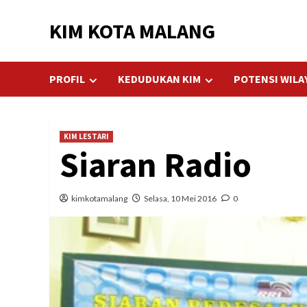
Skip
KIM KOTA MALANG
to
content
PROFIL
KEDUDUKAN KIM
POTENSI WILA
KIM LESTARI
Siaran Radio
kimkotamalang
Selasa, 10 Mei 2016
0