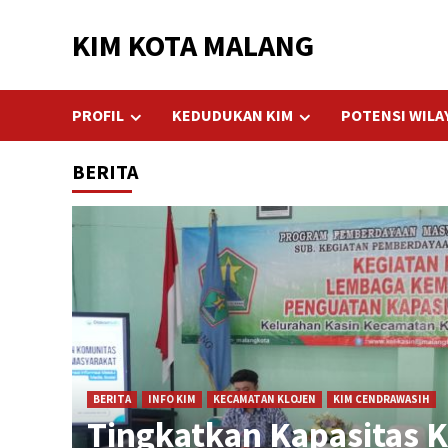
Skip
KIM KOTA MALANG
to
content
PROFIL
KEDUDUKAN KIM
POTENSI WILA
BERITA
BERITA
INFO KIM
KECAMATAN KLOJEN
KIM CENDRAWASIH
Tingkatkan Kapasitas K