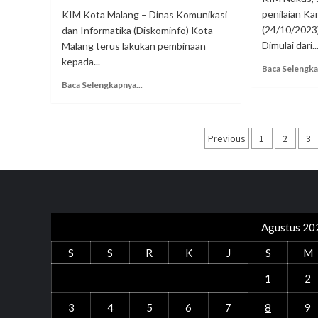
penilaian K
KIM Kota Malang – Dinas Komunikasi
(24/10/2023)
dan Informatika (Diskominfo) Kota
Dimulai dari..
Malang terus lakukan pembinaan
kepada...
Baca Selengka
Baca Selengkapnya...
Navigasi
Previous
1
2
3
pos
Agustus 20
S
S
R
K
J
S
M
1
2
3
4
5
6
7
8
9