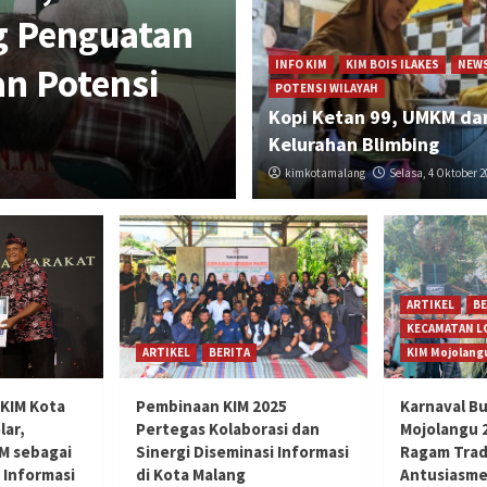
g Penguatan
Awarding Lom
INFO KIM
KIM BOIS ILAKES
NEW
an Potensi
2025 Digelar,
POTENSI WILAYAH
Kopi Ketan 99, UMKM dar
sebagai Garda
Kelurahan Blimbing
kimkotamalang
kimkotamalang
Sabtu, 6 Desember 202
Selasa, 4 Oktober 2
ARTIKEL
BE
KECAMATAN 
ARTIKEL
BERITA
KIM Mojolang
KIM Kota
Pembinaan KIM 2025
Karnaval B
lar,
Pertegas Kolaborasi dan
Mojolangu 
M sebagai
Sinergi Diseminasi Informasi
Ragam Trad
 Informasi
di Kota Malang
Antusiasme