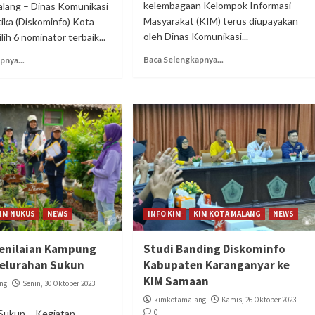
kelembagaan Kelompok Informasi
lang – Dinas Komunikasi
Masyarakat (KIM) terus diupayakan
ika (Diskominfo) Kota
oleh Dinas Komunikasi...
ih 6 nominator terbaik...
Baca Selengkapnya...
pnya...
IM NUKUS
NEWS
INFO KIM
KIM KOTA MALANG
NEWS
Penilaian Kampung
Studi Banding Diskominfo
Kelurahan Sukun
Kabupaten Karanganyar ke
KIM Samaan
ng
Senin, 30 Oktober 2023
kimkotamalang
Kamis, 26 Oktober 2023
Sukun – Kegiatan
0