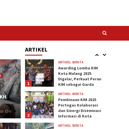
Warga
UTAMA
4 Cara Mengembalikan
Indra Penciuman Akibat
4
Anosmia
ARTIKEL
BERITA
NEWS
UTAMA
Tidak Hanya Sebagai
Bahan Membuat Bumbu
ARTIKEL
5
Masakan, Bawang Putih
Banyak Manfaat Bagi
Kesehatan Tubuh
ARTIKEL
BERITA
Awarding Lomba KIM
Kota Malang 2025
S
Digelar, Perkuat Peran
1
KIM sebagai Garda
Diseminasi Informasi
ARTIKEL
BERITA
PKH
Pembinaan KIM 2025
Pertegas Kolaborasi
dan Sinergi Diseminasi
023
0
2
Informasi di Kota
Malang
ARTIKEL
BERITA
ARTIKEL