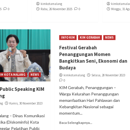
kimkotamalang
kimkotamala
25
0
Rabu, 26 November 2025
0
Minggu, 31 Ag
INFO KIM
KIM GERABAH
NEWS
Festival Gerabah
Penanggungan Momen
Bangkitkan Seni, Ekonomi dan
Budaya
IM KOTA MALANG
NEWS
kimkotamalang
Selasa, 28 November 2023
0
KIM Gerabah, Penanggungan –
 Public Speaking KIM
Warga Kelurahan Penanggungan
ang
memanfaatkan Hari Pahlawan dan
ng
Kamis, 30 November 2023
Kebangkitan Nasional sebagai
momentum...
lang – Dinas Komunikasi
ika (Diskominfo) Kota
Baca Selengkapnya...
gelar Pelatihan Public