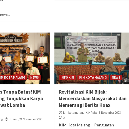
pnya...
IM KOTA MALANG
NEWS
INFO KIM
KIM KOTA MALANG
NEWS
as Tanpa Batas! KIM
Revitalisasi KIM Bijak:
ng Tunjukkan Karya
Mencerdaskan Masyarakat dan
Lewat Lomba
Memerangi Berita Hoax
kimkotamalang
Rabu, 8 November 2023
0
ng
Jumat, 24 November 2023
KIM Kota Malang – Penguatan