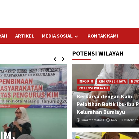
YAH
ARTIKEL
MEDIA SOSIAL
KONTAK KAMI
POTENSI WILAYAH
INFO KIM
KIM PARSEH JAYA
NEW
POTENSI WILAYAH
Berkarya dengan Kain:
Pelatihan Batik Ibu-ibu 
Kelurahan Bumiayu
kimkotamalang
Rabu, 18 Oktober 2
IM,
ARTIKEL
BERITA