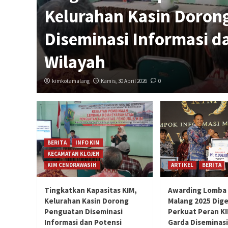
Kelurahan Kasin Doron
Diseminasi Informasi d
Wilayah
kimkotamalang
Kamis, 30 April 2026
0
BERITA
INFO KIM
KECAMATAN KLOJEN
KIM CENDRAWASIH
ARTIKEL
BERITA
Tingkatkan Kapasitas KIM,
Awarding Lomba 
Kelurahan Kasin Dorong
Malang 2025 Dige
Penguatan Diseminasi
Perkuat Peran KI
Informasi dan Potensi
Garda Diseminasi