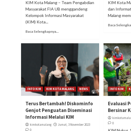
KIM Kota Malang – Team Pengabdian
KIM Kota Ma
Masyarakat FIA UB menggandeng
dan Informat
Kelompok Informasi Masyarakat
Malang memil
(KIM) Kota...
Baca Selengka
Baca Selengkapnya...
INFO KIM
KIM KOTA MALANG
NEWS
INFO KIM
K
Terus Bertambah! Diskominfo
Evaluasi 
Genjot Penguatan Diseminasi
Bersinar 
Informasi Melalui KIM
kimkotamala
0
kimkotamalang
Jumat, 3 November 2023
0
KIM Nukus, 