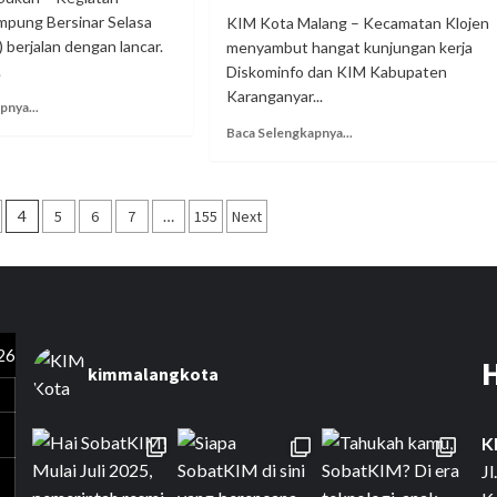
ampung Bersinar Selasa
KIM Kota Malang – Kecamatan Klojen
 berjalan dengan lancar.
menyambut hangat kunjungan kerja
.
Diskominfo dan KIM Kabupaten
Karanganyar...
pnya...
Baca Selengkapnya...
4
5
6
7
…
155
Next
26
kimmalangkota
K
J