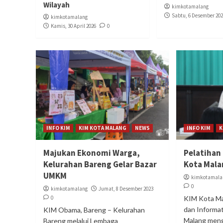
Wilayah
kimkotamalang
Sabtu, 6 Desember 20
kimkotamalang
Kamis, 30 April 2026
0
INFO KIM
KIM KOTA MALANG
NEWS
INFO KIM
K
Majukan Ekonomi Warga,
Pelatihan
Kelurahan Bareng Gelar Bazar
Kota Mal
UMKM
kimkotamala
0
kimkotamalang
Jumat, 8 Desember 2023
0
KIM Kota Ma
dan Informat
KIM Obama, Bareng – Kelurahan
Malang meng
Bareng melalui Lembaga