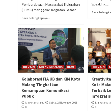
Speaking,...
Pemberdayaan Masyarakat Kelurahan
(LPMK) menggelar Kegiatan Bazaar...
Baca Selengka
Baca Selengkapnya...
INFO KIM
KIM KOTA MALANG
NEWS
INFO KIM
K
Kolaborasi FIA UB dan KIM Kota
Kreativit
Malang Tingkatkan
Kota Mala
Kemampuan Komunikasi
Terbaik 
Publik
Infografis
kimkotamalang
Sabtu, 25 November 2023
kimkotamala
0
0