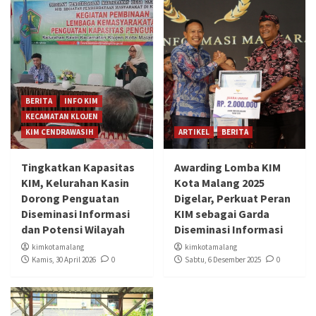
BERITA
INFO KIM
KECAMATAN KLOJEN
KIM CENDRAWASIH
ARTIKEL
BERITA
Tingkatkan Kapasitas
Awarding Lomba KIM
KIM, Kelurahan Kasin
Kota Malang 2025
Dorong Penguatan
Digelar, Perkuat Peran
Diseminasi Informasi
KIM sebagai Garda
dan Potensi Wilayah
Diseminasi Informasi
kimkotamalang
kimkotamalang
Kamis, 30 April 2026
0
Sabtu, 6 Desember 2025
0