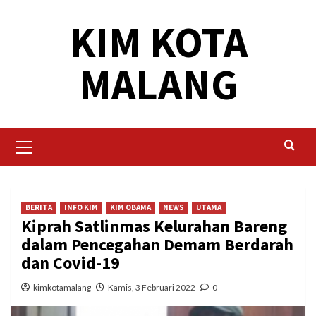
Skip
KIM KOTA
to
content
MALANG
Primary
Menu
BERITA
INFO KIM
KIM OBAMA
NEWS
UTAMA
Kiprah Satlinmas Kelurahan Bareng
dalam Pencegahan Demam Berdarah
dan Covid-19
kimkotamalang
Kamis, 3 Februari 2022
0