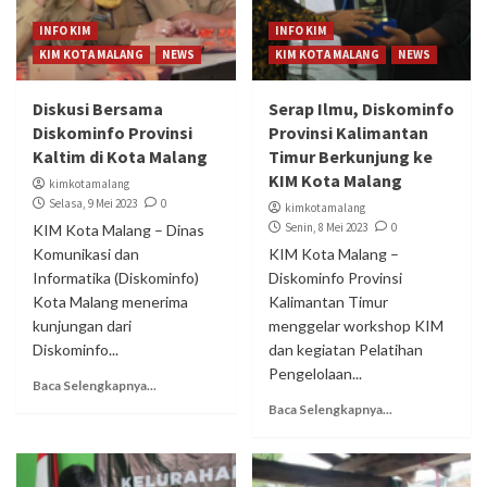
INFO KIM
INFO KIM
KIM KOTA MALANG
NEWS
KIM KOTA MALANG
NEWS
Diskusi Bersama
Serap Ilmu, Diskominfo
Diskominfo Provinsi
Provinsi Kalimantan
Kaltim di Kota Malang
Timur Berkunjung ke
KIM Kota Malang
kimkotamalang
Selasa, 9 Mei 2023
0
kimkotamalang
Senin, 8 Mei 2023
0
KIM Kota Malang – Dinas
Komunikasi dan
KIM Kota Malang –
Informatika (Diskominfo)
Diskominfo Provinsi
Kota Malang menerima
Kalimantan Timur
kunjungan dari
menggelar workshop KIM
Diskominfo...
dan kegiatan Pelatihan
Pengelolaan...
Baca Selengkapnya...
Baca Selengkapnya...