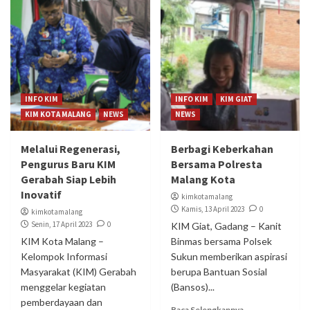
INFO KIM
INFO KIM
KIM GIAT
KIM KOTA MALANG
NEWS
NEWS
Melalui Regenerasi,
Berbagi Keberkahan
Pengurus Baru KIM
Bersama Polresta
Gerabah Siap Lebih
Malang Kota
Inovatif
kimkotamalang
Kamis, 13 April 2023
0
kimkotamalang
Senin, 17 April 2023
0
KIM Giat, Gadang – Kanit
KIM Kota Malang –
Binmas bersama Polsek
Kelompok Informasi
Sukun memberikan aspirasi
Masyarakat (KIM) Gerabah
berupa Bantuan Sosial
menggelar kegiatan
(Bansos)...
pemberdayaan dan
Baca Selengkapnya...