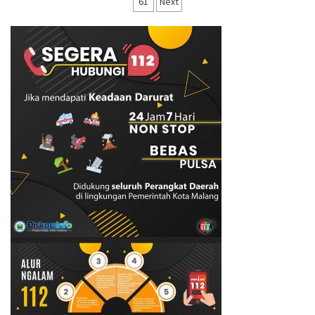
pos
61
Next