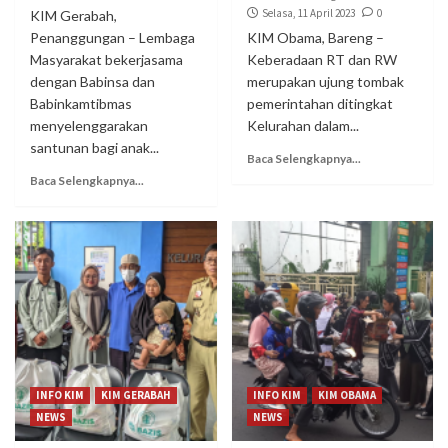
Selasa, 11 April 2023
0
KIM Gerabah,
Penanggungan – Lembaga
KIM Obama, Bareng –
Masyarakat bekerjasama
Keberadaan RT dan RW
dengan Babinsa dan
merupakan ujung tombak
Babinkamtibmas
pemerintahan ditingkat
menyelenggarakan
Kelurahan dalam...
santunan bagi anak...
Baca Selengkapnya...
Baca Selengkapnya...
INFO KIM
KIM GERABAH
INFO KIM
KIM OBAMA
NEWS
NEWS