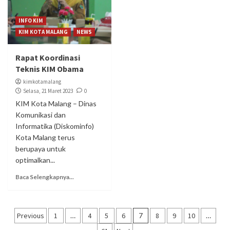
INFO KIM
KIM KOTA MALANG
NEWS
Rapat Koordinasi
Teknis KIM Obama
kimkotamalang
Selasa, 21 Maret 2023
0
KIM Kota Malang – Dinas
Komunikasi dan
Informatika (Diskominfo)
Kota Malang terus
berupaya untuk
optimalkan...
Baca Selengkapnya...
Navigasi
Previous
1
…
4
5
6
7
8
9
10
…