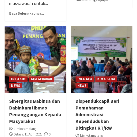
musyawarah untuk...
Baca Selengkapnya...
INFO KIM
KIM GERABAH
INFO KIM
KIM OBAMA
NEWS
NEWS
Sinergitas Babinsa dan
Dispendukcapil Beri
Babinkamtibmas
Pemahaman
Penanggungan Kepada
Administrasi
Masyarakat
Kependudukan
Ditingkat RT/RW
kimkotamalang
Selasa, 11 April 2023
0
kimkotamalang