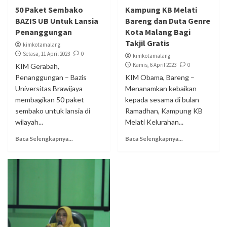
50 Paket Sembako
Kampung KB Melati
BAZIS UB Untuk Lansia
Bareng dan Duta Genre
Penanggungan
Kota Malang Bagi
Takjil Gratis
kimkotamalang
Selasa, 11 April 2023
0
kimkotamalang
Kamis, 6 April 2023
0
KIM Gerabah,
Penanggungan – Bazis
KIM Obama, Bareng –
Universitas Brawijaya
Menanamkan kebaikan
membagikan 50 paket
kepada sesama di bulan
sembako untuk lansia di
Ramadhan, Kampung KB
wilayah...
Melati Kelurahan...
Baca Selengkapnya...
Baca Selengkapnya...